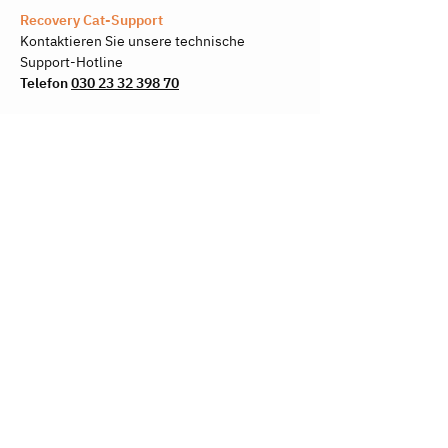
Recovery Cat-Support
Kontaktieren Sie unsere technische
Support-Hotline
Telefon
030 23 32 398 70
Videotelefonat vereinbaren
Zum Start mit Recovery Cat Medical
oder für Unterstützung in der Nutzung.
Buchen Sie ein Videotelefonat
© 2026 Recovery Cat
GmbH
AGB
Impressum
Jobs
Datenschutz
Recovery Cat – Offizielles Spin-off der